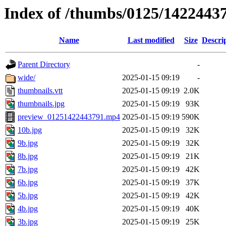
Index of /thumbs/0125/1422443
Name
Last modified
Size
Descri
Parent Directory
-
wide/
2025-01-15 09:19
-
thumbnails.vtt
2025-01-15 09:19
2.0K
thumbnails.jpg
2025-01-15 09:19
93K
preview_01251422443791.mp4
2025-01-15 09:19
590K
10b.jpg
2025-01-15 09:19
32K
9b.jpg
2025-01-15 09:19
32K
8b.jpg
2025-01-15 09:19
21K
7b.jpg
2025-01-15 09:19
42K
6b.jpg
2025-01-15 09:19
37K
5b.jpg
2025-01-15 09:19
42K
4b.jpg
2025-01-15 09:19
40K
3b.jpg
2025-01-15 09:19
25K